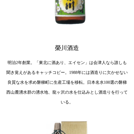
榮川酒造
明治2年創業。「東北に酒あり、エイセン」は会津人なら誰しも
聞き覚えがあるキャッチコピー。1988年には酒造りに欠かせない
良質な水を求め磐梯町に生産工場を移転。日本名水100選の磐梯
西山麓湧水群の湧水地、龍ヶ沢の水を仕込みとし酒造りを行って
いる。